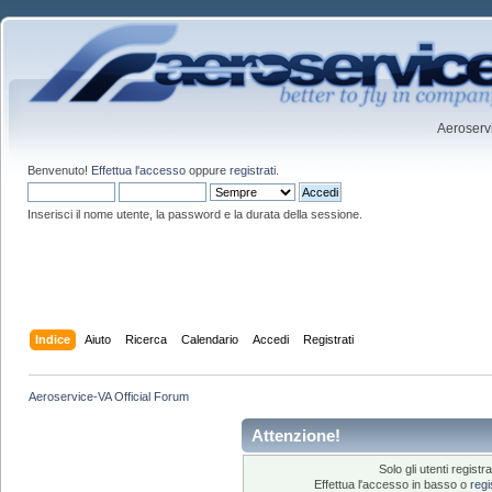
Aeroservi
Benvenuto!
Effettua l'accesso
oppure
registrati
.
Inserisci il nome utente, la password e la durata della sessione.
Indice
Aiuto
Ricerca
Calendario
Accedi
Registrati
Aeroservice-VA Official Forum
Attenzione!
Solo gli utenti regis
Effettua l'accesso in basso o
regi