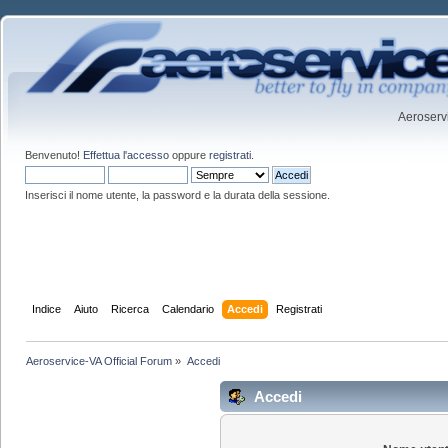
Aeroservi
Benvenuto!
Effettua l'accesso
oppure
registrati
.
Inserisci il nome utente, la password e la durata della sessione.
Indice
Aiuto
Ricerca
Calendario
Accedi
Registrati
Aeroservice-VA Official Forum
»
Accedi
Accedi