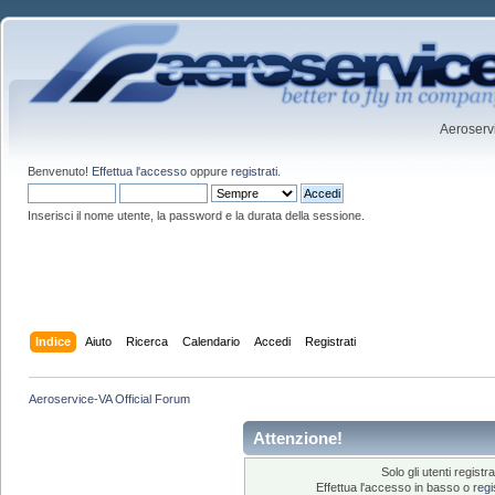
Aeroservi
Benvenuto!
Effettua l'accesso
oppure
registrati
.
Inserisci il nome utente, la password e la durata della sessione.
Indice
Aiuto
Ricerca
Calendario
Accedi
Registrati
Aeroservice-VA Official Forum
Attenzione!
Solo gli utenti regis
Effettua l'accesso in basso o
regi