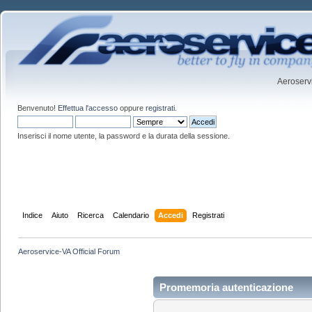
Aeroservi
Benvenuto!
Effettua l'accesso
oppure
registrati
.
Inserisci il nome utente, la password e la durata della sessione.
Indice
Aiuto
Ricerca
Calendario
Accedi
Registrati
Aeroservice-VA Official Forum
Promemoria autenticazione