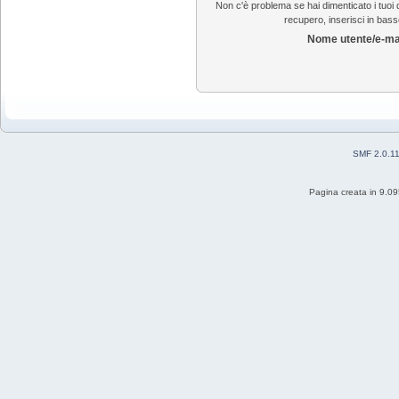
Non c'è problema se hai dimenticato i tuoi d
recupero, inserisci in basso
Nome utente/e-ma
SMF 2.0.1
Pagina creata in 9.09