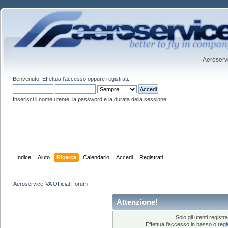
Aeroservi
Benvenuto!
Effettua l'accesso
oppure
registrati
.
Inserisci il nome utente, la password e la durata della sessione.
Indice
Aiuto
Ricerca
Calendario
Accedi
Registrati
Aeroservice-VA Official Forum
Attenzione!
Solo gli utenti regis
Effettua l'accesso in basso o
regi