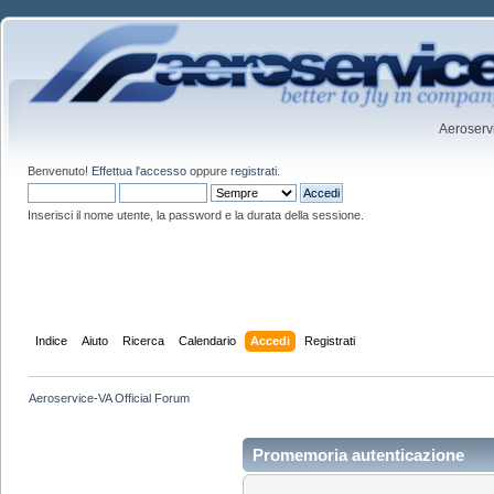
Aeroservi
Benvenuto!
Effettua l'accesso
oppure
registrati
.
Inserisci il nome utente, la password e la durata della sessione.
Indice
Aiuto
Ricerca
Calendario
Accedi
Registrati
Aeroservice-VA Official Forum
Promemoria autenticazione