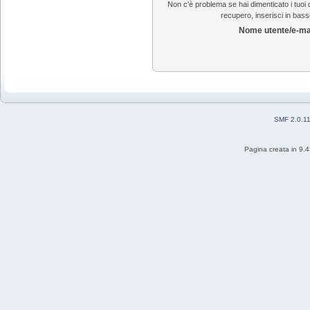
Non c'è problema se hai dimenticato i tuoi d
recupero, inserisci in basso
Nome utente/e-ma
SMF 2.0.1
Pagina creata in 9.4